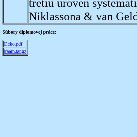
tretiu úroveň systemati
Niklassona & van Geld
Súbory diplomovej práce:
Dcko.pdf
lraam.tar.gz