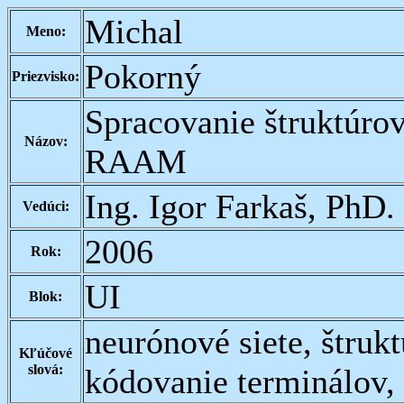
Michal
Meno:
Pokorný
Priezvisko:
Spracovanie štruktúro
Názov:
RAAM
Ing. Igor Farkaš, PhD.
Vedúci:
2006
Rok:
UI
Blok:
neurónové siete, štru
Kľúčové
slová:
kódovanie terminálov,