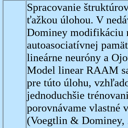
Spracovanie štruktúrov
ťažkou úlohou. V nedáv
Dominey modifikáciu 
autoasociatívnej pamä
lineárne neuróny a Oj
Model linear RAAM sa z
pre túto úlohu, vzhľad
jednoduchšie trénovani
porovnávame vlastné 
(Voegtlin & Dominey, 