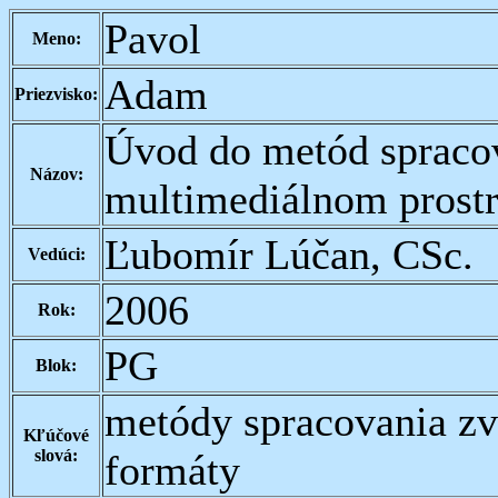
Pavol
Meno:
Adam
Priezvisko:
Úvod do metód spraco
Názov:
multimediálnom prostr
Ľubomír Lúčan, CSc.
Vedúci:
2006
Rok:
PG
Blok:
metódy spracovania z
Kľúčové
slová:
formáty