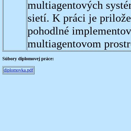
multiagentových syst
sietí. K práci je prilo
pohodlné implementov
multiagentovom prost
Súbory diplomovej práce:
diplomovka.pdf