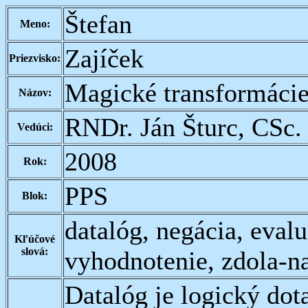
Štefan
Meno:
Zajíček
Priezvisko:
Magické transformácie
Názov:
RNDr. Ján Šturc, CSc.
Vedúci:
2008
Rok:
PPS
Blok:
datalóg, negácia, eval
Kľúčové
slová:
vyhodnotenie, zdola-n
Datalóg je logický dot