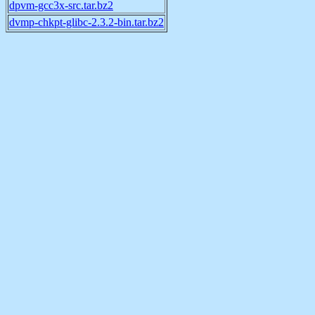
dpvm-gcc3x-src.tar.bz2
dvmp-chkpt-glibc-2.3.2-bin.tar.bz2