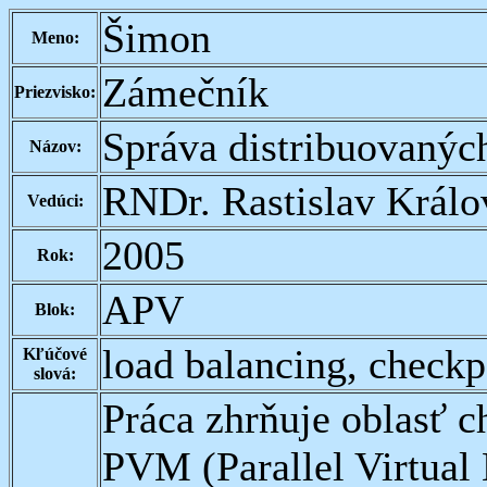
Šimon
Meno:
Zámečník
Priezvisko:
Správa distribuovanýc
Názov:
RNDr. Rastislav Králo
Vedúci:
2005
Rok:
APV
Blok:
load balancing, check
Kľúčové
slová:
Práca zhrňuje oblasť c
PVM (Parallel Virtual