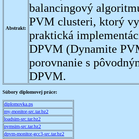
balancingový algoritm
PVM clusteri, ktorý vy
Abstrakt:
praktická implementác
DPVM (Dynamite PVM) 
porovnanie s pôvodný
DPVM.
Súbory diplomovej práce:
diplomovka.ps
my-monitor-src.tar.bz2
loadsim-src.tar.bz2
pvmsim-src.tar.bz2
dpvm-monitor-gcc3-src.tar.bz2