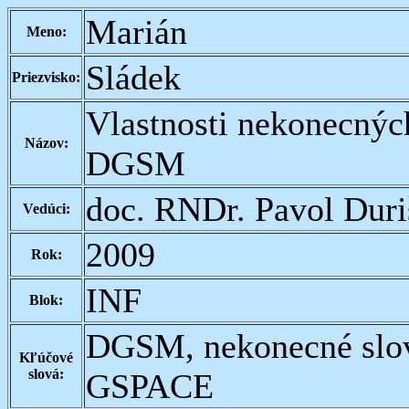
Marián
Meno:
Sládek
Priezvisko:
Vlastnosti nekonecný
Názov:
DGSM
doc. RNDr. Pavol Duri
Vedúci:
2009
Rok:
INF
Blok:
DGSM, nekonecné slová
Kľúčové
slová:
GSPACE