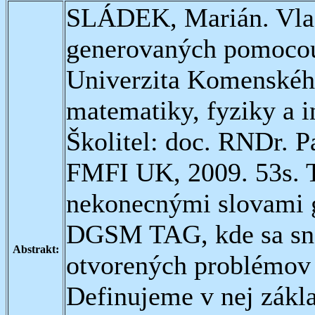
SLÁDEK, Marián. Vlas
generovaných pomoco
Univerzita Komenského
matematiky, fyziky a i
Školitel: doc. RNDr. P
FMFI UK, 2009. 53s. T
nekonecnými slovami
DGSM TAG, kde sa snaž
Abstrakt:
otvorených problémov 
Definujeme v nej zák