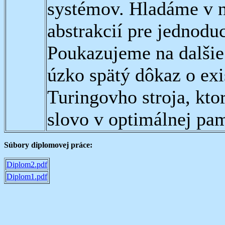
systémov. Hladáme v n
abstrakcií pre jednoduc
Poukazujeme na dalšie
úzko spätý dôkaz o ex
Turingovho stroja, kt
slovo v optimálnej pam
Súbory diplomovej práce:
Diplom2.pdf
Diplom1.pdf