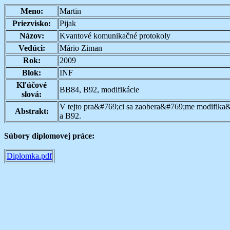
Meno:
Martin
Priezvisko:
Pijak
Názov:
Kvantové komunikačné protokoly
Vedúci:
Mário Ziman
Rok:
2009
Blok:
INF
Kľúčové
BB84, B92, modifikácie
slová:
V tejto pra&#769;ci sa zaobera&#769;me modifi
Abstrakt:
a B92.
Súbory diplomovej práce:
Diplomka.pdf