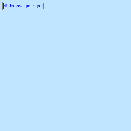
diplomova_praca.pdf