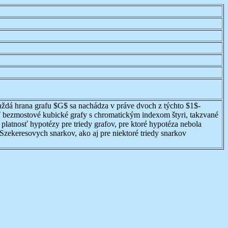
ždá hrana grafu $G$ sa nachádza v práve dvoch z týchto $1$-
vať bezmostové kubické grafy s chromatickým indexom štyri, takzvané
latnosť hypotézy pre triedy grafov, pre ktoré hypotéza nebola
zekeresovych snarkov, ako aj pre niektoré triedy snarkov