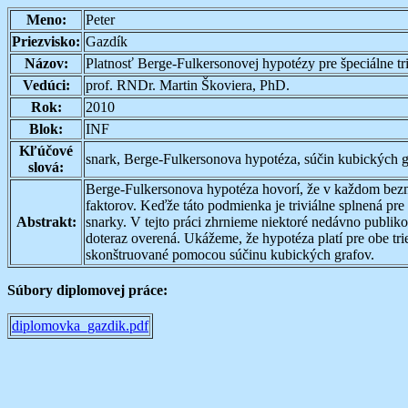
Meno:
Peter
Priezvisko:
Gazdík
Názov:
Platnosť Berge-Fulkersonovej hypotézy pre špeciálne tr
Vedúci:
prof. RNDr. Martin Škoviera, PhD.
Rok:
2010
Blok:
INF
Kľúčové
snark, Berge-Fulkersonova hypotéza, súčin kubických 
slová:
Berge-Fulkersonova hypotéza hovorí, že v každom bezm
faktorov. Keďže táto podmienka je triviálne splnená pre
Abstrakt:
snarky. V tejto práci zhrnieme niektoré nedávno publik
doteraz overená. Ukážeme, že hypotéza platí pre obe t
skonštruované pomocou súčinu kubických grafov.
Súbory diplomovej práce:
diplomovka_gazdik.pdf