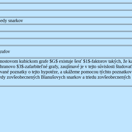
iedy snarkov
grafov
ostovom kubickom grafe $G$ existuje šesť $1$-faktorov takých, že ka
 hranovo $3$-zafarbiteľné grafy, zaujímavé je v tejto súvislosti študo
ované poznatky o tejto hypotéze, a ukážeme pomocou týchto poznatkov p
riedy zovšeobecnených Blanušovych snarkov a triedu zovšeobecnených S