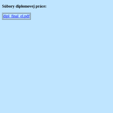
Súbory diplomovej práce:
dipl_final_el.pdf