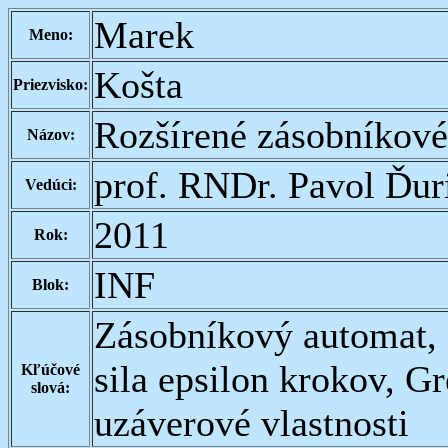
Marek
Meno:
Košta
Priezvisko:
Rozšírené zásobníkov
Názov:
prof. RNDr. Pavol Ďur
Vedúci:
2011
Rok:
INF
Blok:
Zásobníkový automat, 
sila epsilon krokov, G
Kľúčové
slová:
uzáverové vlastnosti