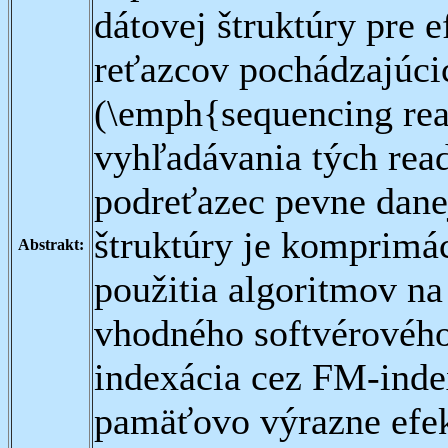
dátovej štruktúry pre 
reťazcov pochádzajúci
(\emph{sequencing rea
vyhľadávania tých rea
podreťazec pevne danej
štruktúry je komprimác
Abstrakt:
použitia algoritmov n
vhodného softvérového 
indexácia cez FM-inde
pamäťovo výrazne efekt