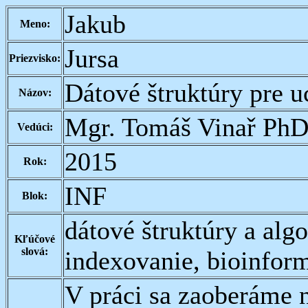
Jakub
Meno:
Jursa
Priezvisko:
Dátové štruktúry pre 
Názov:
Mgr. Tomáš Vinař PhD
Vedúci:
2015
Rok:
INF
Blok:
dátové štruktúry a alg
Kľúčové
slová:
indexovanie, bioinfor
V práci sa zaoberáme