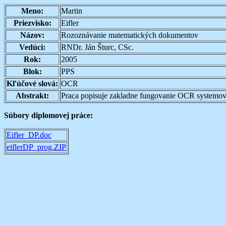
Meno:
Martin
Priezvisko:
Eifler
Názov:
Rozoznávanie matematických dokumentov
Vedúci:
RNDr. Ján Šturc, CSc.
Rok:
2005
Blok:
PPS
Kľúčové slová:
OCR
Abstrakt:
Praca popisuje zakladne fungovanie OCR systemov,
Súbory diplomovej práce:
Eifler_DP.doc
eiflerDP_prog.ZIP