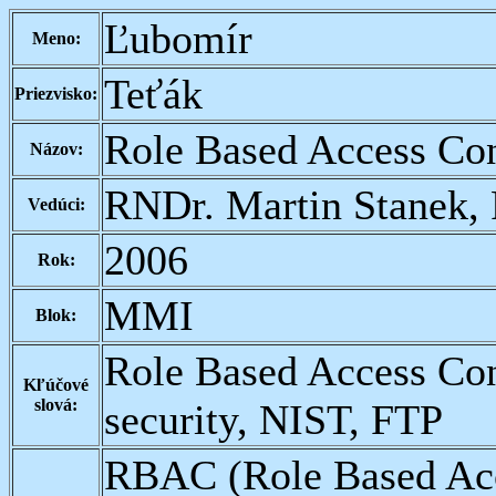
Ľubomír
Meno:
Teťák
Priezvisko:
Role Based Access Con
Názov:
RNDr. Martin Stanek,
Vedúci:
2006
Rok:
MMI
Blok:
Role Based Access C
Kľúčové
slová:
security, NIST, FTP
RBAC (Role Based Acc