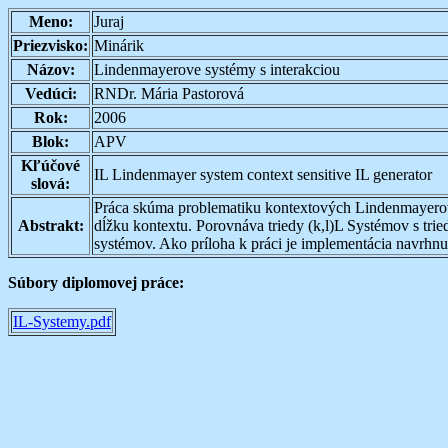
Meno:
Juraj
Priezvisko:
Minárik
Názov:
Lindenmayerove systémy s interakciou
Vedúci:
RNDr. Mária Pastorová
Rok:
2006
Blok:
APV
Kľúčové
IL Lindenmayer system context sensitive IL generator
slová:
Práca skúma problematiku kontextových Lindenmayerový
Abstrakt:
dĺžku kontextu. Porovnáva triedy (k,l)L Systémov s trie
systémov. Ako príloha k práci je implementácia navrhnut
Súbory diplomovej práce:
IL-Systemy.pdf