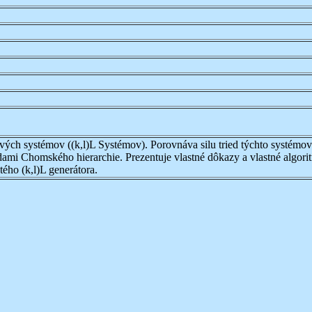
ch systémov ((k,l)L Systémov). Porovnáva silu tried týchto systémo
dami Chomského hierarchie. Prezentuje vlastné dôkazy a vlastné algorit
ého (k,l)L generátora.