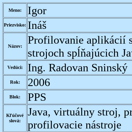
Igor
Meno:
Ináš
Priezvisko:
Profilovanie aplikácií
Názov:
strojoch spĺňajúcich Ja
Ing. Radovan Sninský
Vedúci:
2006
Rok:
PPS
Blok:
Java, virtuálny stroj, p
Kľúčové
slová:
profilovacie nástroje