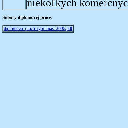
niekoľkých komerčných
Súbory diplomovej práce:
diplomova_praca_igor_inas_2006.pdf