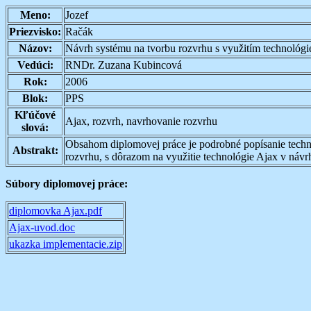
Meno:
Jozef
Priezvisko:
Račák
Názov:
Návrh systému na tvorbu rozvrhu s využitím technológi
Vedúci:
RNDr. Zuzana Kubincová
Rok:
2006
Blok:
PPS
Kľúčové
Ajax, rozvrh, navrhovanie rozvrhu
slová:
Obsahom diplomovej práce je podrobné popísanie techn
Abstrakt:
rozvrhu, s dôrazom na využitie technológie Ajax v návr
Súbory diplomovej práce:
diplomovka Ajax.pdf
Ajax-uvod.doc
ukazka implementacie.zip