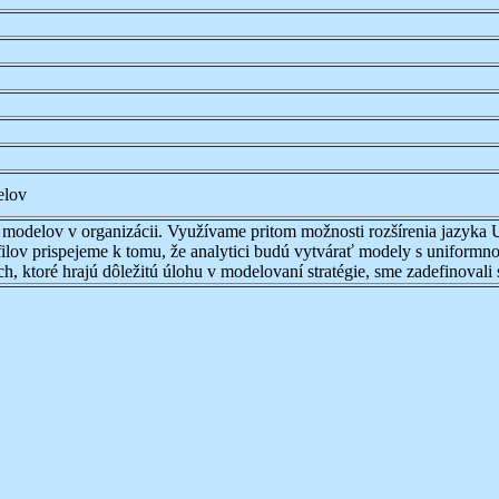
elov
h modelov v organizácii. Využívame pritom možnosti rozšírenia jazyka 
filov prispejeme k tomu, že analytici budú vytvárať modely s uniformno
ch, ktoré hrajú dôležitú úlohu v modelovaní stratégie, sme zadefinova