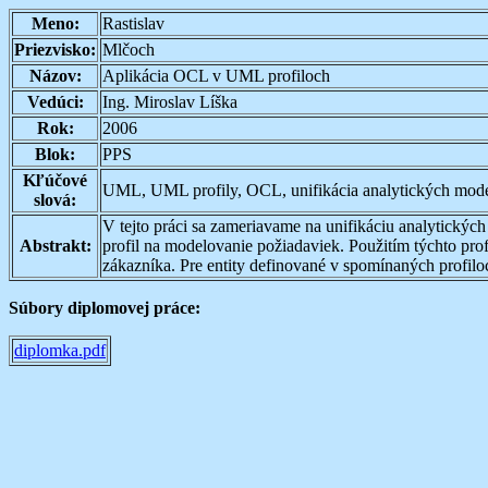
Meno:
Rastislav
Priezvisko:
Mlčoch
Názov:
Aplikácia OCL v UML profiloch
Vedúci:
Ing. Miroslav Líška
Rok:
2006
Blok:
PPS
Kľúčové
UML, UML profily, OCL, unifikácia analytických mod
slová:
V tejto práci sa zameriavame na unifikáciu analytickýc
Abstrakt:
profil na modelovanie požiadaviek. Použitím týchto pro
zákazníka. Pre entity definované v spomínaných profilo
Súbory diplomovej práce:
diplomka.pdf