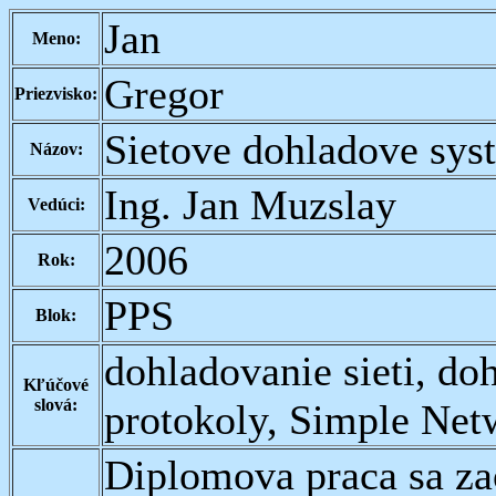
Jan
Meno:
Gregor
Priezvisko:
Sietove dohladove sys
Názov:
Ing. Jan Muzslay
Vedúci:
2006
Rok:
PPS
Blok:
dohladovanie sieti, do
Kľúčové
slová:
protokoly, Simple Ne
Diplomova praca sa za